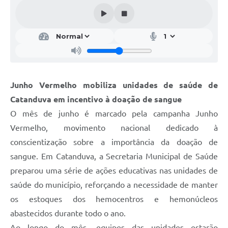
Galeria de Vídeos
Projetos
Links
Telefones Úteis
Junho Vermelho mobiliza unidades de saúde de
A Prefeitura
Catanduva em incentivo à doação de sangue
Enquete
O mês de junho é marcado pela campanha Junho
Jornal
Vermelho, movimento nacional dedicado à
conscientização sobre a importância da doação de
Agenda
sangue. Em Catanduva, a Secretaria Municipal de Saúde
SIC
preparou uma série de ações educativas nas unidades de
saúde do município, reforçando a necessidade de manter
Diário Oficial
os estoques dos hemocentros e hemonúcleos
Contato
abastecidos durante todo o ano.
Editais
Ao longo do mês, equipes das unidades estarão