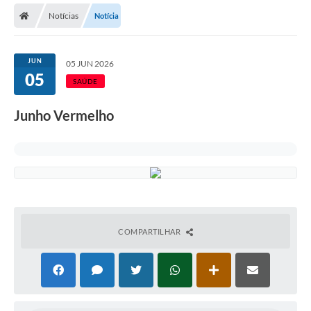
Notícias
Notícia
Licitações / PCA
Concessão Pública
JUN
05 JUN 2026
05
Transparência
SAÚDE
Legislação
Junho Vermelho
Contratos
Galeria de Fotos
Ouvidoria
Arquivos para Download
COMPARTILHAR
Carta de Serviços
Notícias
Obras