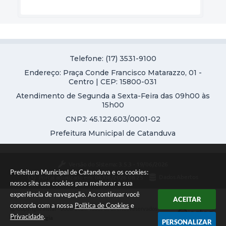
Telefone: (17) 3531-9100
Endereço: Praça Conde Francisco Matarazzo, 01 -
Centro | CEP: 15800-031
Atendimento de Segunda a Sexta-Feira das 09h00 às
15h00
CNPJ: 45.122.603/0001-02
Prefeitura Municipal de Catanduva
Versão do Sistema:
3.5.3 - 19/06/2026
Prefeitura Municipal de Catanduva e os cookies:
Portal atualizado em:
08/08/2026 08:25
Dados Abertos
nosso site usa cookies para melhorar a sua
experiência de navegação. Ao continuar você
ACEITAR
concorda com a nossa
Política de Cookies
e
Copyright Instar - 2006-2026. Todos os direitos reservados -
Privacidade
.
Instar Tecnologia
PERSONALIZAR