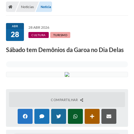
Notícias
Notícia
Licitações / PCA
Concessão Pública
ABR
28 ABR 2026
28
Transparência
CULTURA
TURISMO
Legislação
Sábado tem Demônios da Garoa no Dia Delas
Contratos
Galeria de Fotos
Ouvidoria
Arquivos para Download
COMPARTILHAR
Carta de Serviços
Notícias
Obras