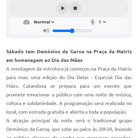
Galeria de Vídeos
Projetos
Links
Telefones Úteis
Sábado tem Demônios da Garoa na Praça da Matriz
A Prefeitura
em homenagem ao Dia das Mães
Enquete
A montagem da estrutura já começou na Praça da Matriz
Jornal
para mais uma edição do Dia Delas - Especial Dia das
Mães. Catanduva se prepara para um evento que
Agenda
promete emocionar o público com uma noite de música,
SIC
cultura e solidariedade. A programação será realizada no
local, com entrada gratuita e aberta a toda a população.
Diário Oficial
A atração principal da noite será o tradicional grupo
Contato
Demônios da Garoa, que sobe ao palco às 20h30, levando
Editais
ao público clássicos do samba que marcaram gerações.