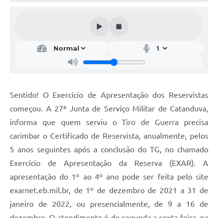
Galeria de Vídeos
Projetos
Links
Telefones Úteis
A Prefeitura
Sentido! O Exercício de Apresentação dos Reservistas
Enquete
começou. A 27ª Junta de Serviço Militar de Catanduva,
Jornal
informa que quem serviu o Tiro de Guerra precisa
carimbar o Certificado de Reservista, anualmente, pelos
Agenda
5 anos seguintes após a conclusão do TG, no chamado
SIC
Exercício de Apresentação da Reserva (EXAR). A
apresentação do 1º ao 4º ano pode ser feita pelo site
Diário Oficial
exarnet.eb.mil.br, de 1º de dezembro de 2021 a 31 de
Contato
janeiro de 2022, ou presencialmente, de 9 a 16 de
Editais
dezembro. O atendimento é de segunda a sexta-feira, na