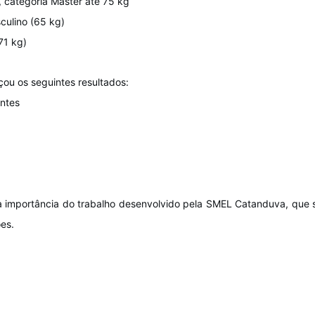
, categoria Master até 75 kg
culino (65 kg)
71 kg)
ou os seguintes resultados:
antes
 a importância do trabalho desenvolvido pela SMEL Catanduva, que 
es.