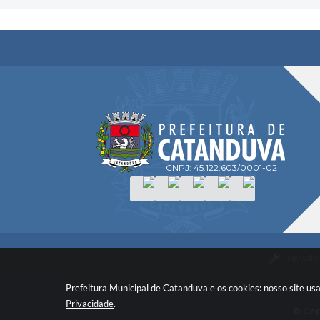
CNPJ: 45.122.603/0001-02
Versão
Prefeitura Municipal de Catanduva e os cookies: nosso site u
Privacidade
.
© Cop