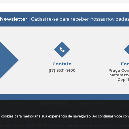
Newsletter |
Cadastre-se para receber nossas novidade
Contato
En
(17) 3531-9100
Praça Con
Matarazzo
Cep: 
 do Sistema:
3.5.3 - 19/06/2026
Portal atualizado em:
06/08/
sa cookies para melhorar a sua experiência de navegação. Ao continuar você c
yright Instar - 2006-2026. Todos os direitos reservados -
Instar Tecn