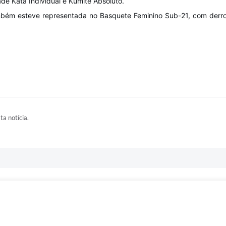
de Kata Individual e Kumite Absoluto.
bém esteve representada no Basquete Feminino Sub-21, com derrot
ta notícia.