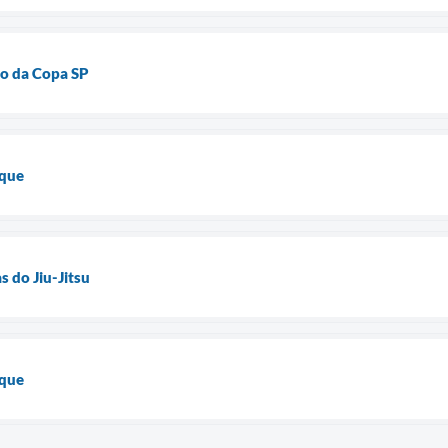
o da Copa SP
aque
s do Jiu-Jitsu
aque