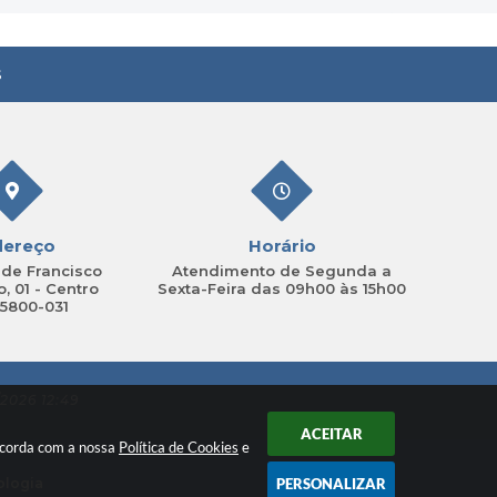
s
dereço
Horário
de Francisco
Atendimento de Segunda a
, 01 - Centro
Sexta-Feira das 09h00 às 15h00
15800-031
2026 12:49
ACEITAR
oncorda com a nossa
Política de Cookies
e
ologia
PERSONALIZAR