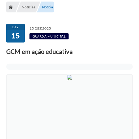
Notícias
Notícia
Licitações / PCA
Concessão Pública
DEZ
15 DEZ 2025
15
Transparência
GUARDA MUNICIPAL
Legislação
GCM em ação educativa
Contratos
Galeria de Fotos
Ouvidoria
Arquivos para Download
Carta de Serviços
Notícias
Obras