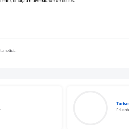
lento, emoção e diversidade de estilos.
ta notícia.
Turis
e
Eduardo