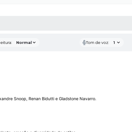
 MÍDIAS
RECEBA NOTÍCIAS
eitura:
Tom de voz:
exandre Snoop, Renan Bidutti e Gladstone Navarro.