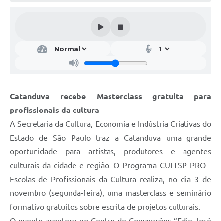
Galeria de Vídeos
Projetos
Links
Telefones Úteis
A Prefeitura
Catanduva recebe Masterclass gratuita para
Enquete
profissionais da cultura
Jornal
A Secretaria da Cultura, Economia e Indústria Criativas do
Estado de São Paulo traz a Catanduva uma grande
Agenda
oportunidade para artistas, produtores e agentes
SIC
culturais da cidade e região. O Programa CULTSP PRO -
Escolas de Profissionais da Cultura realiza, no dia 3 de
Diário Oficial
novembro (segunda-feira), uma masterclass e seminário
Contato
formativo gratuitos sobre escrita de projetos culturais.
Editais
O evento acontece no Centro de Convenções “Edie José