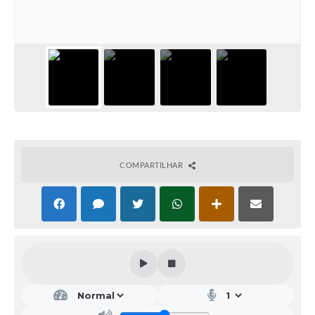
Galeria de Vídeos
Projetos
Links
Telefones Úteis
A Prefeitura
Enquete
COMPARTILHAR
Jornal
Agenda
SIC
Diário Oficial
Contato
Editais