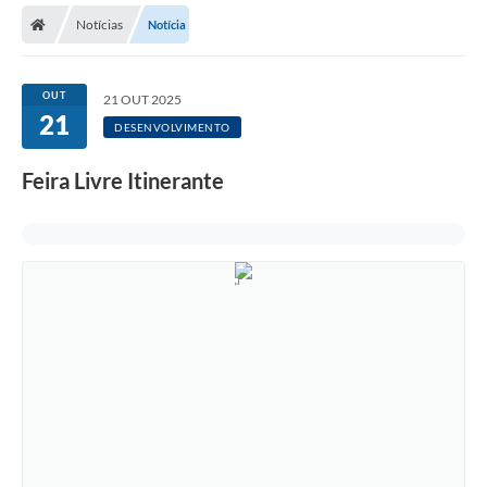
Notícias
Notícia
Licitações / PCA
Concessão Pública
OUT
21 OUT 2025
21
Transparência
DESENVOLVIMENTO
Legislação
Feira Livre Itinerante
Contratos
Galeria de Fotos
Ouvidoria
Arquivos para Download
Carta de Serviços
Notícias
Obras