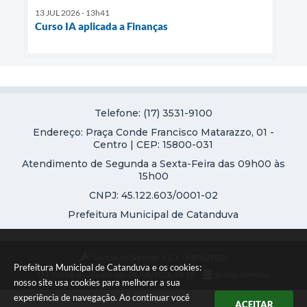
13 JUL 2026 - 13h41
Curso IA aplicada a Finanças
Telefone: (17) 3531-9100
Endereço: Praça Conde Francisco Matarazzo, 01 -
Centro | CEP: 15800-031
Atendimento de Segunda a Sexta-Feira das 09h00 às
15h00
CNPJ: 45.122.603/0001-02
Prefeitura Municipal de Catanduva
Versão do Sistema:
3.5.3 - 19/06/2026
Prefeitura Municipal de Catanduva e os cookies:
Portal atualizado em:
06/08/2026 10:19
Dados Abertos
nosso site usa cookies para melhorar a sua
experiência de navegação. Ao continuar você
ACEITAR