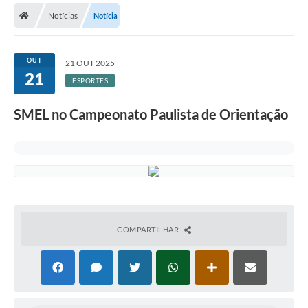
Notícias
Notícia
Licitações / PCA
Concessão Pública
OUT
21 OUT 2025
21
Transparência
ESPORTES
Legislação
SMEL no Campeonato Paulista de Orientação
Contratos
Galeria de Fotos
Ouvidoria
Arquivos para Download
COMPARTILHAR
Carta de Serviços
Notícias
Obras