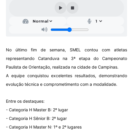
Galeria de Vídeos
Projetos
Links
Telefones Úteis
No último fim de semana, SMEL contou com atletas
A Prefeitura
representando Catanduva na 3ª etapa do Campeonato
Enquete
Paulista de Orientação, realizada na cidade de Campinas.
Jornal
A equipe conquistou excelentes resultados, demonstrando
evolução técnica e comprometimento com a modalidade.
Agenda
SIC
Entre os destaques:
Diário Oficial
- Categoria H Master B: 2º lugar
- Categoria H Sênior B: 2º lugar
Contato
- Categoria H Master N: 1º e 2º lugares
Editais