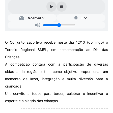
Galeria de Vídeos
Projetos
Links
Telefones Úteis
O Conjunto Esportivo recebe neste dia 12/10 (domingo) o
A Prefeitura
Torneio Regional SMEL, em comemoração ao Dia das
Enquete
Crianças.
Jornal
A competição contará com a participação de diversas
cidades da região e tem como objetivo proporcionar um
Agenda
momento de lazer, integração e muita diversão para a
SIC
criançada.
Diário Oficial
Um convite a todos para torcer, celebrar e incentivar o
esporte e a alegria das crianças.
Contato
Editais