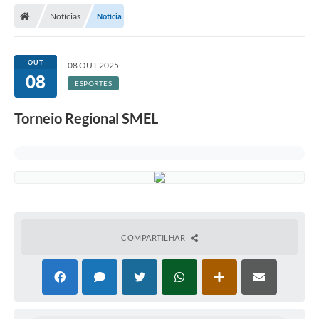
Notícias
Notícia
Licitações / PCA
Concessão Pública
OUT
08 OUT 2025
08
Transparência
ESPORTES
Legislação
Torneio Regional SMEL
Contratos
Galeria de Fotos
Ouvidoria
Arquivos para Download
COMPARTILHAR
Carta de Serviços
Notícias
Obras