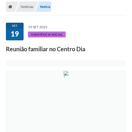
Notícias
Notícia
Licitações / PCA
Concessão Pública
SET
19 SET 2025
19
Transparência
ASSISTÊNCIA SOCIAL
Legislação
Reunião familiar no Centro Dia
Contratos
Galeria de Fotos
Ouvidoria
Arquivos para Download
Carta de Serviços
Notícias
Obras