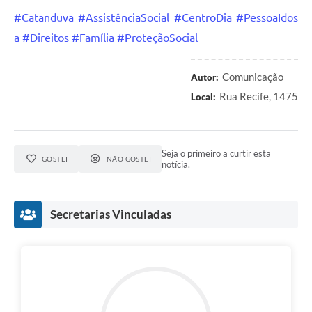
#Catanduva
#AssistênciaSocial
#CentroDia
#PessoaIdos
a
#Direitos
#Família
#ProteçãoSocial
Comunicação
Autor:
Rua Recife, 1475
Local:
Seja o primeiro a curtir esta
GOSTEI
NÃO GOSTEI
notícia.
Secretarias Vinculadas