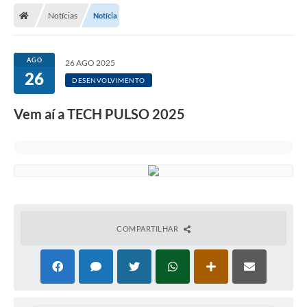
Notícias
Notícia
Licitações / PCA
Concessão Pública
AGO
26 AGO 2025
26
Transparência
DESENVOLVIMENTO
Legislação
Vem aí a TECH PULSO 2025
Contratos
Galeria de Fotos
Ouvidoria
Arquivos para Download
COMPARTILHAR
Carta de Serviços
Notícias
Obras