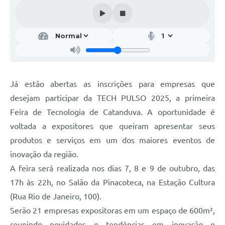
Galeria de Vídeos
Projetos
Links
Telefones Úteis
Já estão abertas as inscrições para empresas que
A Prefeitura
desejam participar da TECH PULSO 2025, a primeira
Enquete
Feira de Tecnologia de Catanduva. A oportunidade é
Jornal
voltada a expositores que queiram apresentar seus
produtos e serviços em um dos maiores eventos de
Agenda
inovação da região.
SIC
A feira será realizada nos dias 7, 8 e 9 de outubro, das
17h às 22h, no Salão da Pinacoteca, na Estação Cultura
Diário Oficial
(Rua Rio de Janeiro, 100).
Contato
Serão 21 empresas expositoras em um espaço de 600m²,
Editais
reunindo novidades e tendências em inovação e