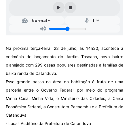
Galeria de Vídeos
Projetos
Links
Telefones Úteis
Na próxima terça-feira, 23 de julho, às 14h30, acontece a
A Prefeitura
cerimônia de lançamento do Jardim Toscana, novo bairro
Enquete
planejado com 299 casas populares destinadas a famílias de
Jornal
baixa renda de Catanduva.
Esse grande passo na área da habitação é fruto de uma
Agenda
parceria entre o Governo Federal, por meio do programa
SIC
Minha Casa, Minha Vida, o Ministério das Cidades, a Caixa
Diário Oficial
Econômica Federal, a Construtora Pacaembu e a Prefeitura de
Catanduva.
Contato
-
Local: Auditório da Prefeitura de Catanduva
Editais