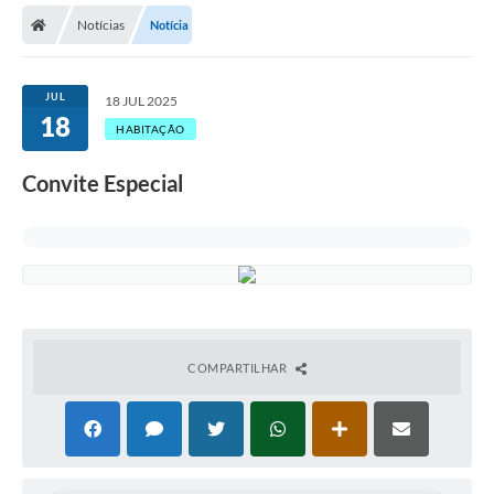
Notícias
Notícia
Licitações / PCA
Concessão Pública
JUL
18 JUL 2025
18
Transparência
HABITAÇÃO
Legislação
Convite Especial
Contratos
Galeria de Fotos
Ouvidoria
Arquivos para Download
COMPARTILHAR
Carta de Serviços
Notícias
Obras