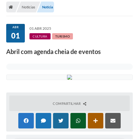
Notícias
Notícia
Licitações / PCA
Concessão Pública
ABR
01 ABR 2025
01
Transparência
CULTURA
TURISMO
Legislação
Abril com agenda cheia de eventos
Contratos
Galeria de Fotos
Ouvidoria
Arquivos para Download
COMPARTILHAR
Carta de Serviços
Notícias
Obras