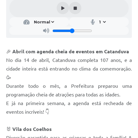
Galeria de Vídeos
Projetos
Links
Telefones Úteis
🎉
Abril com agenda cheia de eventos em Catanduva
A Prefeitura
No dia 14 de abril, Catanduva completa 107 anos, e a
Enquete
cidade inteira está entrando no clima da comemoração.
Jornal
🥳
Durante todo o mês, a Prefeitura preparou uma
Agenda
programação cheia de atrações para todas as idades.
SIC
E já na primeira semana, a agenda está recheada de
eventos incríveis! 👇
Diário Oficial
Contato
🐰
Vila dos Coelhos
Editais
Diversão garantida para as crianças e toda a família! A