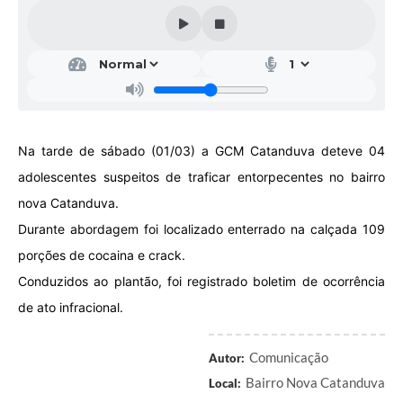
Galeria de Vídeos
Projetos
Links
Telefones Úteis
Na tarde de sábado (01/03) a GCM Catanduva deteve 04
A Prefeitura
adolescentes suspeitos de traficar entorpecentes no bairro
Enquete
nova Catanduva.
Jornal
Durante abordagem foi localizado enterrado na calçada 109
porções de cocaina e crack.
Agenda
Conduzidos ao plantão, foi registrado boletim de ocorrência
SIC
de ato infracional.
Diário Oficial
Comunicação
Autor:
Contato
Bairro Nova Catanduva
Local:
Editais