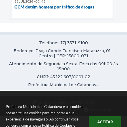
23 JUL 2026 - 05h43
GCM detém homem por tráfico de drogas
Telefone: (17) 3531-9100
Endereço: Praça Conde Francisco Matarazzo, 01 -
Centro | CEP: 15800-031
Atendimento de Segunda a Sexta-Feira das 09h00 às
15h00
CNPJ: 45.122.603/0001-02
Prefeitura Municipal de Catanduva
Versão do Sistema:
3.5.3 - 19/06/2026
Prefeitura Municipal de Catanduva e os cookies:
Portal atualizado em:
07/08/2026 12:52
Dados Abertos
nosso site usa cookies para melhorar a sua
experiência de navegação. Ao continuar você
ACEITAR
concorda com a nossa
Política de Cookies
e