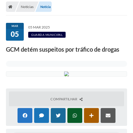
Notícias
Notícia
Licitações / PCA
Concessão Pública
MAR
05 MAR 2025
05
Transparência
GUARDA MUNICIPAL
Legislação
GCM detém suspeitos por tráfico de drogas
Contratos
Galeria de Fotos
Ouvidoria
Arquivos para Download
COMPARTILHAR
Carta de Serviços
Notícias
Obras