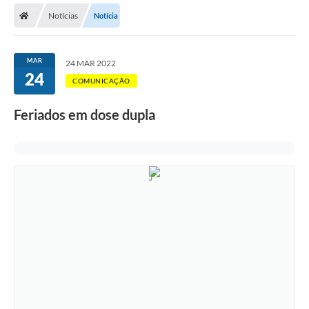
Notícias
Notícia
Licitações / PCA
Concessão Pública
MAR
24 MAR 2022
24
Transparência
COMUNICAÇÃO
Legislação
Feriados em dose dupla
Contratos
Galeria de Fotos
Ouvidoria
Arquivos para Download
Carta de Serviços
Notícias
Obras