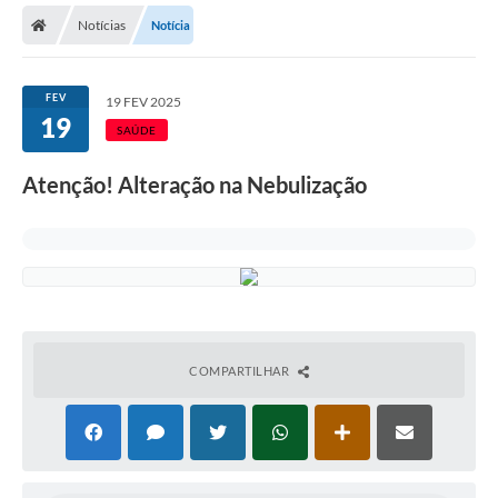
Notícias
Notícia
Licitações / PCA
Concessão Pública
FEV
19 FEV 2025
19
Transparência
SAÚDE
Legislação
Atenção! Alteração na Nebulização
Contratos
Galeria de Fotos
Ouvidoria
Arquivos para Download
COMPARTILHAR
Carta de Serviços
Notícias
Obras