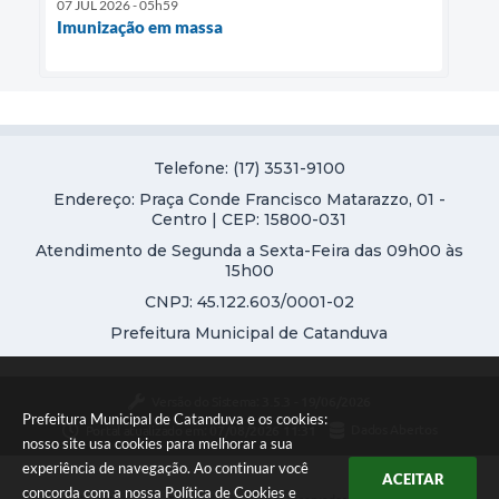
07 JUL 2026 - 05h59
Imunização em massa
Telefone: (17) 3531-9100
Endereço: Praça Conde Francisco Matarazzo, 01 -
Centro | CEP: 15800-031
Atendimento de Segunda a Sexta-Feira das 09h00 às
15h00
CNPJ: 45.122.603/0001-02
Prefeitura Municipal de Catanduva
Versão do Sistema:
3.5.3 - 19/06/2026
Prefeitura Municipal de Catanduva e os cookies:
Portal atualizado em:
07/08/2026 11:31
Dados Abertos
nosso site usa cookies para melhorar a sua
experiência de navegação. Ao continuar você
ACEITAR
concorda com a nossa
Política de Cookies
e