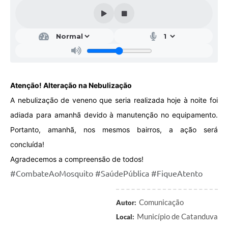
Galeria de Vídeos
Projetos
Links
Telefones Úteis
Atenção! Alteração na Nebulização
A Prefeitura
A nebulização de veneno que seria realizada hoje à noite foi
Enquete
adiada para amanhã devido à manutenção no equipamento.
Jornal
Portanto, amanhã, nos mesmos bairros, a ação será
concluída!
Agenda
Agradecemos a compreensão de todos!
SIC
#CombateAoMosquito
#SaúdePública
#FiqueAtento
Diário Oficial
Comunicação
Autor:
Contato
Município de Catanduva
Local:
Editais