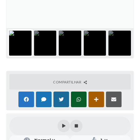
Galeria de Vídeos
Projetos
Links
Telefones Úteis
A Prefeitura
Enquete
Jornal
COMPARTILHAR
Agenda
SIC
Diário Oficial
Contato
Editais