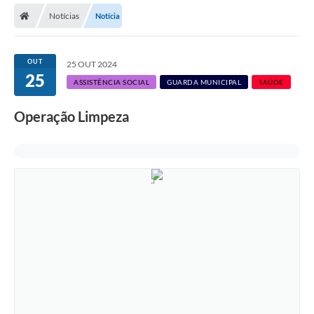
Notícias
Notícia
Licitações / PCA
Concessão Pública
OUT
25 OUT 2024
25
Transparência
ASSISTÊNCIA SOCIAL
GUARDA MUNICIPAL
SAÚDE
Legislação
Operação Limpeza
Contratos
Galeria de Fotos
Ouvidoria
Arquivos para Download
Carta de Serviços
Notícias
Obras