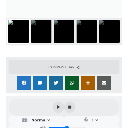
Galeria de Vídeos
Projetos
Links
Telefones Úteis
A Prefeitura
Enquete
COMPARTILHAR
Jornal
Agenda
SIC
Diário Oficial
Contato
Editais