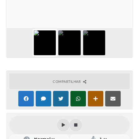
Galeria de Vídeos
Projetos
Links
Telefones Úteis
A Prefeitura
Enquete
Jornal
COMPARTILHAR
Agenda
SIC
Diário Oficial
Contato
Editais