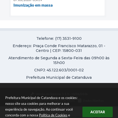
Imunização em massa
Telefone: (17) 3531-9100
Endereço: Praça Conde Francisco Matarazzo, 01 -
Centro | CEP: 15800-031
Atendimento de Segunda a Sexta-Feira das 09h00 às
15h00
CNPJ: 45.122.603/0001-02
Prefeitura Municipal de Catanduva
Versão do Sistema:
3.5.3 - 19/06/2026
Prefeitura Municipal de Catanduva e os cookies:
Portal atualizado em:
08/08/2026 08:25
Dados Abertos
nosso site usa cookies para melhorar a sua
experiência de navegação. Ao continuar você
ACEITAR
concorda com a nossa
Política de Cookies
e
Copyright Instar - 2006-2026. Todos os direitos reservados -