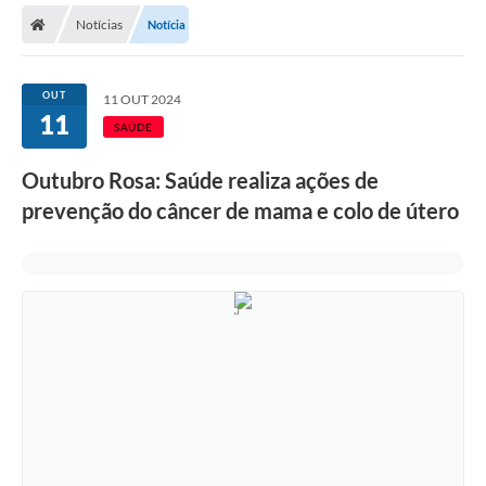
Notícias
Notícia
Licitações / PCA
Concessão Pública
OUT
11 OUT 2024
11
Transparência
SAÚDE
Legislação
Outubro Rosa: Saúde realiza ações de
Contratos
prevenção do câncer de mama e colo de útero
Galeria de Fotos
Ouvidoria
Arquivos para Download
Carta de Serviços
Notícias
Obras