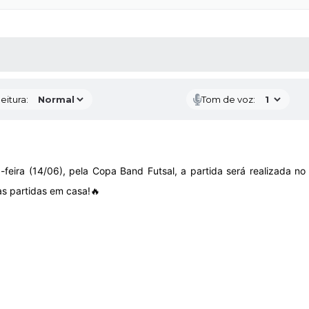
 MÍDIAS
RECEBA NOTÍCIAS
eitura:
Tom de voz:
-feira (14/06), pela Copa Band Futsal, a partida será realizada n
as partidas em casa!🔥