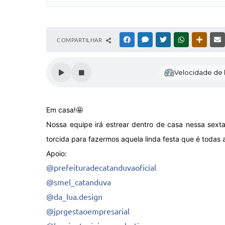
COMPARTILHAR
FACEBOOK
MESSENGER
TWITTER
WHATSAPP
OUTRAS
Velocidade de l
Em casa!🤩
Nossa equipe irá estrear dentro de casa nessa sexta
torcida para fazermos aquela linda festa que é todas 
Apoio:
@prefeituradecatanduvaoficial
@smel_catanduva
@da_lua.design
@jprgestaoempresarial