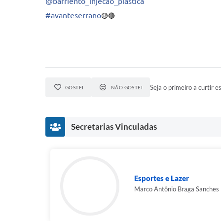
@barriento_injecao_plastica
#avanteserrano
🟡🔴
Seja o primeiro a curtir es
GOSTEI
NÃO GOSTEI
Secretarias Vinculadas
Esportes e Lazer
Marco Antônio Braga Sanches