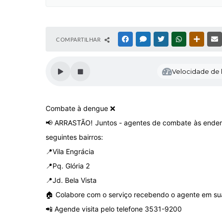
COMPARTILHAR
FACEBOOK
MESSENGER
TWITTER
WHATSAPP
OUTRAS
Velocidade de l
Combate à dengue ❌
📢 ARRASTÃO! Juntos - agentes de combate às endemi
seguintes bairros:
📍Vila Engrácia
📍Pq. Glória 2
📍Jd. Bela Vista
🏠 Colabore com o serviço recebendo o agente em su
📲 Agende visita pelo telefone 3531-9200