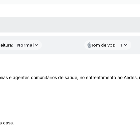
 MÍDIAS
RECEBA NOTÍCIAS
eitura:
Tom de voz:
as e agentes comunitários de saúde, no enfrentamento ao Aedes, na
a casa.