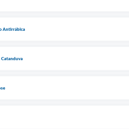
o Antirrábica
m Catanduva
ose