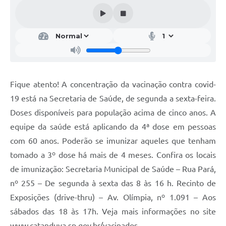
Galeria de Vídeos
Projetos
Links
Telefones Úteis
Fique atento! A concentração da vacinação contra covid-
A Prefeitura
19 está na Secretaria de Saúde, de segunda a sexta-feira.
Enquete
Doses disponíveis para população acima de cinco anos. A
Jornal
equipe da saúde está aplicando da 4ª dose em pessoas
com 60 anos. Poderão se imunizar aqueles que tenham
Agenda
tomado a 3º dose há mais de 4 meses. Confira os locais
SIC
de imunização: Secretaria Municipal de Saúde – Rua Pará,
nº 255 – De segunda à sexta das 8 às 16 h. Recinto de
Diário Oficial
Exposições (drive-thru) – Av. Olímpia, nº 1.091 – Aos
Contato
sábados das 18 às 17h. Veja mais informações no site
Editais
www.catanduva.sp.gov.br/vacinados.