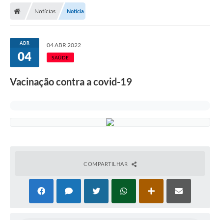
Notícias
Notícia
Licitações / PCA
Concessão Pública
ABR
04 ABR 2022
04
Transparência
SAÚDE
Legislação
Vacinação contra a covid-19
Contratos
Galeria de Fotos
Ouvidoria
Arquivos para Download
COMPARTILHAR
Carta de Serviços
Notícias
Obras