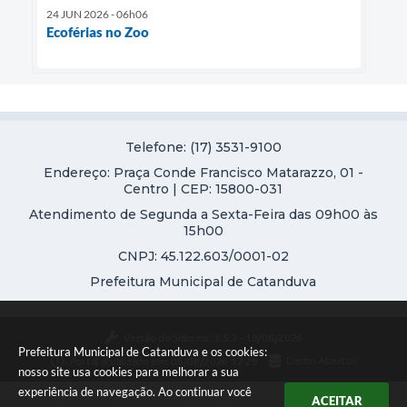
24 JUN 2026 - 06h06
Ecoférias no Zoo
Telefone: (17) 3531-9100
Endereço: Praça Conde Francisco Matarazzo, 01 -
Centro | CEP: 15800-031
Atendimento de Segunda a Sexta-Feira das 09h00 às
15h00
CNPJ: 45.122.603/0001-02
Prefeitura Municipal de Catanduva
Versão do Sistema:
3.5.3 - 19/06/2026
Prefeitura Municipal de Catanduva e os cookies:
Portal atualizado em:
06/08/2026 17:29
Dados Abertos
nosso site usa cookies para melhorar a sua
experiência de navegação. Ao continuar você
ACEITAR