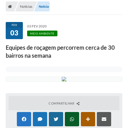
Notícias
Notícia
Licitações / PCA
Concessão Pública
FEV
03 FEV 2020
03
Transparência
MEIO AMBIENTE
Legislação
Equipes de roçagem percorrem cerca de 30
Contratos
bairros na semana
Galeria de Fotos
Ouvidoria
Arquivos para Download
Carta de Serviços
COMPARTILHAR
Notícias
Obras