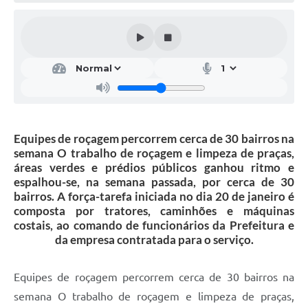
Galeria de Vídeos
Projetos
Links
Telefones Úteis
A Prefeitura
Equipes de roçagem percorrem cerca de 30 bairros na
Enquete
semana O trabalho de roçagem e limpeza de praças,
áreas verdes e prédios públicos ganhou ritmo e
Jornal
espalhou-se, na semana passada, por cerca de 30
bairros. A força-tarefa iniciada no dia 20 de janeiro é
Agenda
composta por tratores, caminhões e máquinas
costais, ao comando de funcionários da Prefeitura e
SIC
da empresa contratada para o serviço.
Diário Oficial
Equipes de roçagem percorrem cerca de 30 bairros na
Contato
semana O trabalho de roçagem e limpeza de praças,
Editais