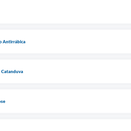
o Antirrábica
m Catanduva
ose