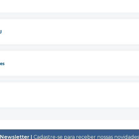
J
es
Newsletter |
Cadastre-se para receber nossas novidade