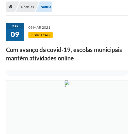
Notícias
Notícia
Licitações / PCA
Concessão Pública
MAR
09 MAR 2021
09
Transparência
EDUCAÇÃO
Legislação
Com avanço da covid-19, escolas municipais
Contratos
mantêm atividades online
Galeria de Fotos
Ouvidoria
Arquivos para Download
Carta de Serviços
Notícias
Obras