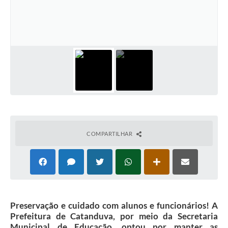
Galeria de Vídeos
Projetos
Links
Telefones Úteis
A Prefeitura
Enquete
Jornal
COMPARTILHAR
Agenda
SIC
Diário Oficial
Preservação e cuidado com alunos e funcionários! A
Contato
Prefeitura de Catanduva, por meio da Secretaria
Municipal de Educação, optou por manter as
Editais