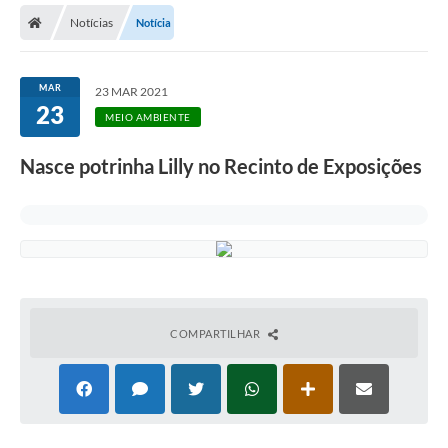
Notícias
Notícia
Licitações / PCA
Concessão Pública
MAR
23 MAR 2021
23
Transparência
MEIO AMBIENTE
Legislação
Nasce potrinha Lilly no Recinto de Exposições
Contratos
Galeria de Fotos
Ouvidoria
Arquivos para Download
COMPARTILHAR
Carta de Serviços
Notícias
Obras