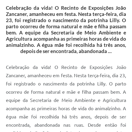
Galeria de Vídeos
Celebração da vida! O Recinto de Exposições João
Zancaner, amanheceu em festa. Nesta terça-feira, dia
Projetos
23, foi registrado o nascimento da potrinha Lilly. O
parto ocorreu de forma natural e mãe e filha passam
Links
bem. A equipe da Secretaria de Meio Ambiente e
Agricultura acompanha as primeiras horas de vida do
Telefones Úteis
animalzinho. A égua mãe foi recolhida há três anos,
A Prefeitura
depois de ser encontrada, abandonada …
Enquete
Celebração da vida! O Recinto de Exposições João
Jornal
Zancaner, amanheceu em festa. Nesta terça-feira, dia 23,
foi registrado o nascimento da potrinha Lilly. O parto
Agenda
ocorreu de forma natural e mãe e filha passam bem. A
SIC
equipe da Secretaria de Meio Ambiente e Agricultura
Diário Oficial
acompanha as primeiras horas de vida do animalzinho. A
égua mãe foi recolhida há três anos, depois de ser
Contato
encontrada, abandonada nas ruas. Desde então foi
Editais