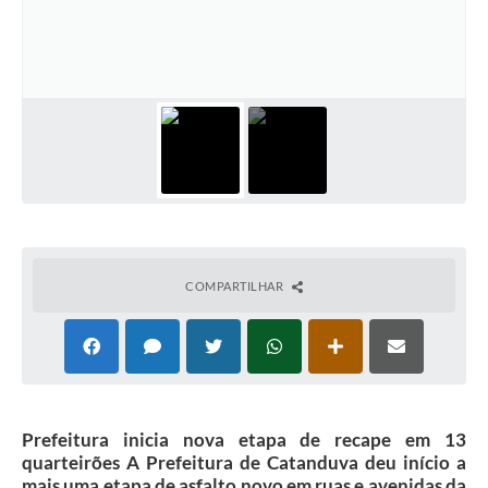
Galeria de Vídeos
Projetos
Links
Telefones Úteis
A Prefeitura
Enquete
Jornal
COMPARTILHAR
Agenda
SIC
Diário Oficial
Prefeitura inicia nova etapa de recape em 13
Contato
quarteirões A Prefeitura de Catanduva deu início a
mais uma etapa de asfalto novo em ruas e avenidas da
Editais