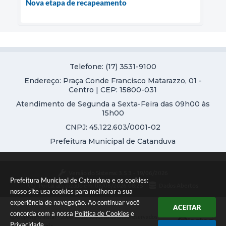
Nova etapa de recapeamento
Telefone: (17) 3531-9100
Endereço: Praça Conde Francisco Matarazzo, 01 -
Centro | CEP: 15800-031
Atendimento de Segunda a Sexta-Feira das 09h00 às
15h00
CNPJ: 45.122.603/0001-02
Prefeitura Municipal de Catanduva
Versão do Sistema:
3.5.3 - 19/06/2026
Prefeitura Municipal de Catanduva e os cookies:
Portal atualizado em:
08/08/2026 08:25
Dados Abertos
nosso site usa cookies para melhorar a sua
experiência de navegação. Ao continuar você
ACEITAR
concorda com a nossa
Política de Cookies
e
Copyright Instar - 2006-2026. Todos os direitos reservados -
Privacidade
.
Instar Tecnologia