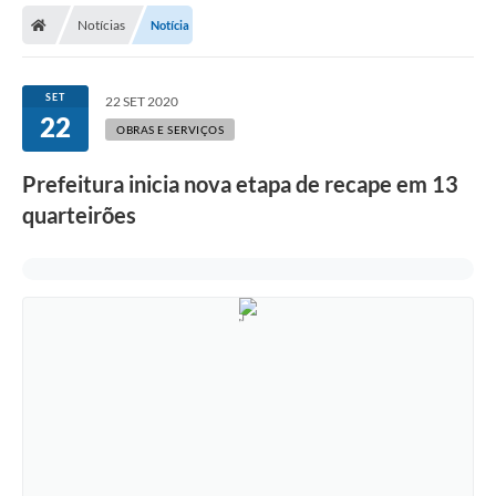
Notícias
Notícia
Licitações / PCA
Concessão Pública
SET
22 SET 2020
22
Transparência
OBRAS E SERVIÇOS
Legislação
Prefeitura inicia nova etapa de recape em 13
Contratos
quarteirões
Galeria de Fotos
Ouvidoria
Arquivos para Download
Carta de Serviços
Notícias
Obras