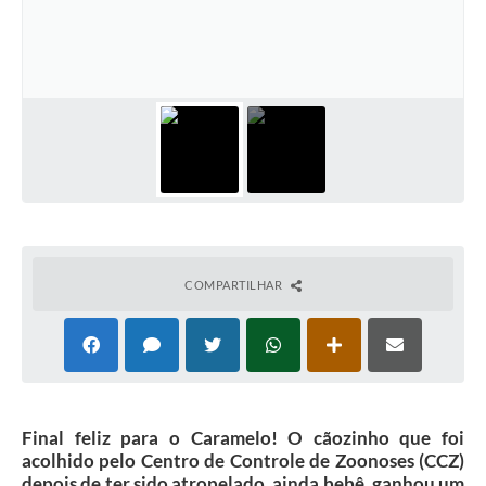
Galeria de Vídeos
Projetos
Links
Telefones Úteis
A Prefeitura
Enquete
Jornal
COMPARTILHAR
Agenda
SIC
Diário Oficial
Final feliz para o Caramelo! O cãozinho que foi
Contato
acolhido pelo Centro de Controle de Zoonoses (CCZ)
depois de ter sido atropelado, ainda bebê, ganhou um
Editais