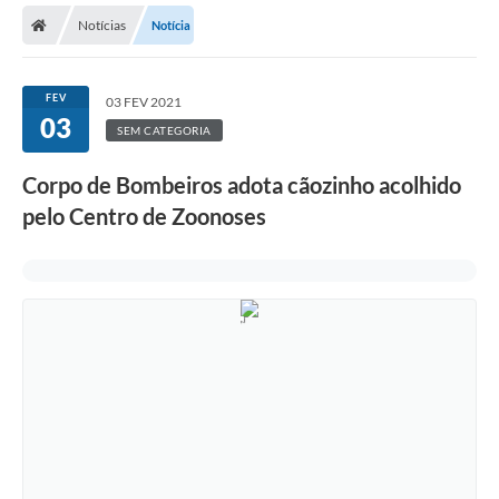
Notícias
Notícia
Licitações / PCA
Concessão Pública
FEV
03 FEV 2021
03
Transparência
SEM CATEGORIA
Legislação
Corpo de Bombeiros adota cãozinho acolhido
Contratos
pelo Centro de Zoonoses
Galeria de Fotos
Ouvidoria
Arquivos para Download
Carta de Serviços
Notícias
Obras