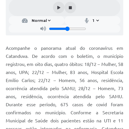
Galeria de Vídeos
Projetos
Links
Telefones Úteis
Acompanhe o panorama atual do coronavírus em
A Prefeitura
Catanduva. De acordo com o boletim, o município
Enquete
registrou, em oito dias, quatro óbitos: 18/12 – Mulher, 58
Jornal
anos, UPA; 22/12 – Mulher, 83 anos, Hospital Escola
Emílio Carlos; 22/12 – Homem, 56 anos, residência,
Agenda
ocorrência atendida pelo SAMU; 28/12 – Homem, 73
SIC
anos, residência, ocorrência atendida pelo SAMU.
Durante esse período, 675 casos de covid foram
Diário Oficial
confirmados no município. Conforme a Secretaria
Contato
Municipal de Saúde dois pacientes estão na UTI e 11
Editais
pessoas estão internadas na enfermaria. Catanduva