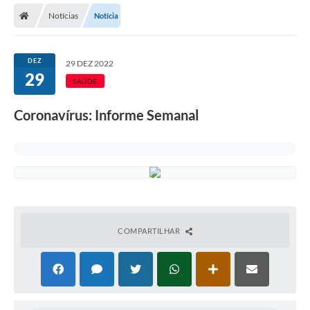
Notícias
Notícia
Licitações / PCA
Concessão Pública
DEZ
29 DEZ 2022
29
Transparência
SAÚDE
Legislação
Coronavírus: Informe Semanal
Contratos
Galeria de Fotos
Ouvidoria
Arquivos para Download
COMPARTILHAR
Carta de Serviços
Notícias
Obras