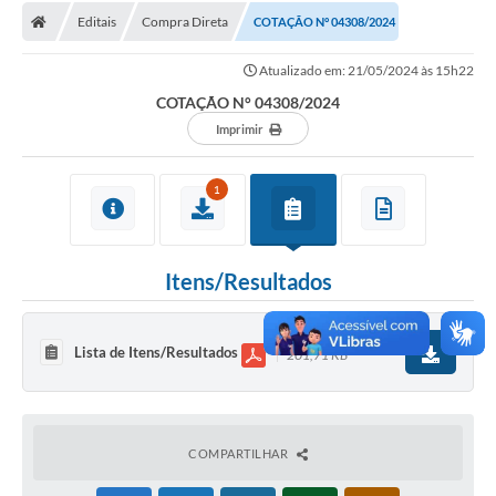
Editais
Compra Direta
COTAÇÃO N° 04308/2024
Licitações / PCA
Atualizado em: 21/05/2024 às 15h22
Concessão Pública
COTAÇÃO N° 04308/2024
Transparência
Imprimir
Legislação
1
Contratos
Galeria de Fotos
Itens/Resultados
Ouvidoria
Arquivos para Download
Lista de Itens/Resultados
201,71 KB
Carta de Serviços
Notícias
COMPARTILHAR
Obras