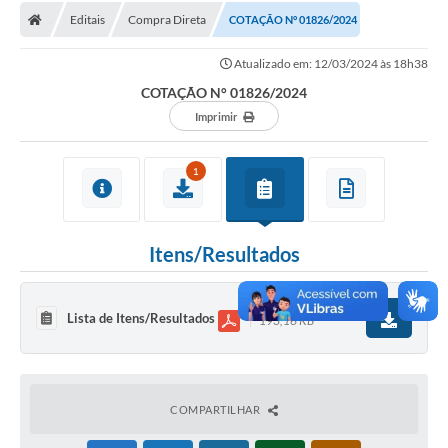
Editais
Compra Direta
COTAÇÃO N° 01826/2024
Licitações / PCA
Atualizado em: 12/03/2024 às 18h38
Concessão Pública
COTAÇÃO N° 01826/2024
Transparência
Imprimir
Legislação
1
Contratos
Galeria de Fotos
Itens/Resultados
Ouvidoria
Arquivos para Download
Lista de Itens/Resultados
193,16 KB
Carta de Serviços
Notícias
COMPARTILHAR
Obras