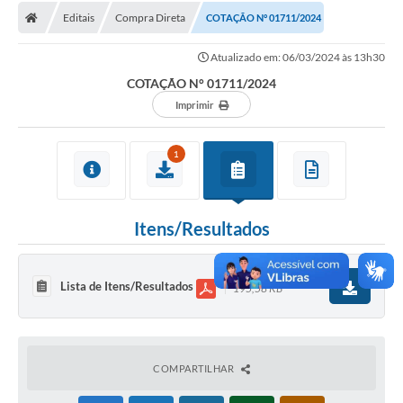
Editais
Compra Direta
COTAÇÃO N° 01711/2024
Licitações / PCA
Atualizado em: 06/03/2024 às 13h30
Concessão Pública
COTAÇÃO N° 01711/2024
Transparência
Imprimir
Legislação
1
Contratos
Galeria de Fotos
Itens/Resultados
Ouvidoria
Arquivos para Download
Lista de Itens/Resultados
195,58 KB
Carta de Serviços
Notícias
COMPARTILHAR
Obras