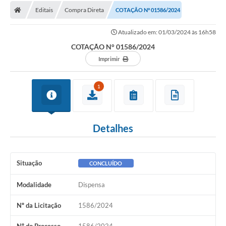
Editais
Compra Direta
COTAÇÃO N° 01586/2024
Licitações / PCA
Atualizado em: 01/03/2024 às 16h58
Concessão Pública
COTAÇÃO N° 01586/2024
Transparência
Imprimir
Legislação
1
Contratos
Galeria de Fotos
Detalhes
Ouvidoria
Arquivos para Download
Situação
CONCLUÍDO
Carta de Serviços
Modalidade
Dispensa
Notícias
Nº da Licitação
1586/2024
Obras