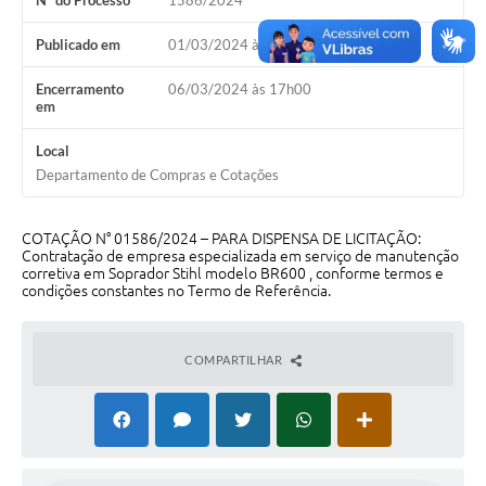
Nº do Processo
1586/2024
Galeria de Vídeos
Publicado em
01/03/2024 às 16h30
Projetos
Encerramento
06/03/2024 às 17h00
Links
em
Telefones Úteis
Local
Departamento de Compras e Cotações
A Prefeitura
Enquete
COTAÇÃO N° 01586/2024 – PARA DISPENSA DE LICITAÇÃO:
Contratação de empresa especializada em serviço de manutenção
Jornal
corretiva em Soprador Stihl modelo BR600 , conforme termos e
condições constantes no Termo de Referência.
Agenda
SIC
COMPARTILHAR
Diário Oficial
Contato
Editais