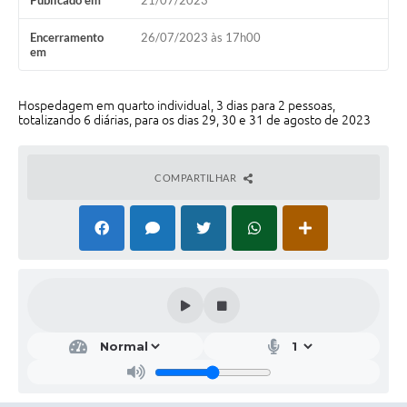
Publicado em
21/07/2023
Galeria de Vídeos
Encerramento
26/07/2023 às 17h00
Projetos
em
Links
Hospedagem em quarto individual, 3 dias para 2 pessoas,
Telefones Úteis
totalizando 6 diárias, para os dias 29, 30 e 31 de agosto de 2023
A Prefeitura
COMPARTILHAR
Enquete
Jornal
Agenda
SIC
Diário Oficial
Contato
Editais