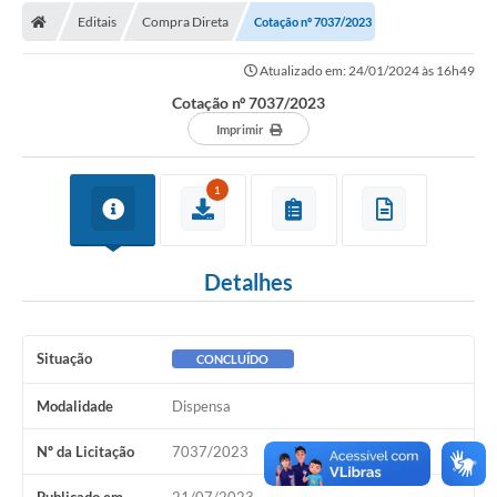
Editais
Compra Direta
Cotação nº 7037/2023
Licitações / PCA
Atualizado em: 24/01/2024 às 16h49
Concessão Pública
Cotação nº 7037/2023
Transparência
Imprimir
Legislação
1
Contratos
Galeria de Fotos
Detalhes
Ouvidoria
Arquivos para Download
Situação
CONCLUÍDO
Carta de Serviços
Modalidade
Dispensa
Notícias
Nº da Licitação
7037/2023
Obras