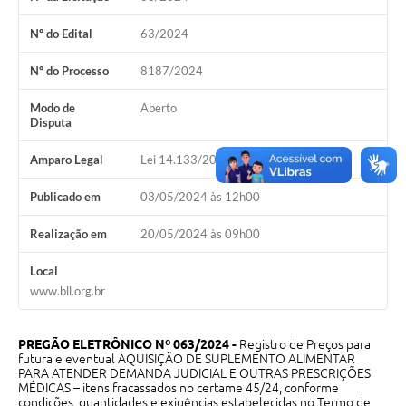
Galeria de Vídeos
Nº do Edital
63/2024
Projetos
Nº do Processo
8187/2024
Links
Modo de
Aberto
Telefones Úteis
Disputa
A Prefeitura
Amparo Legal
Lei 14.133/2021, Art 28, I
Enquete
Publicado em
03/05/2024 às 12h00
Jornal
Realização em
20/05/2024 às 09h00
Agenda
Local
www.bll.org.br
SIC
Diário Oficial
PREGÃO ELETRÔNICO Nº 063/2024 -
Registro de Preços para
futura e eventual AQUISIÇÃO DE SUPLEMENTO ALIMENTAR
Contato
PARA ATENDER DEMANDA JUDICIAL E OUTRAS PRESCRIÇÕES
MÉDICAS – itens fracassados no certame 45/24, conforme
Editais
condições, quantidades e exigências estabelecidas no Termo de