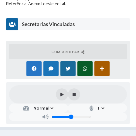
Referência, Anexo I deste edital.
Secretarias Vinculadas
COMPARTILHAR
Saú
de
Adri
ano
Césa
r de
Araú