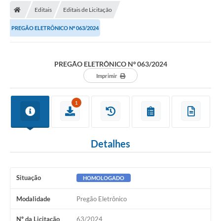
Editais
Editais de Licitação
Licitações / PCA
PREGÃO ELETRÔNICO Nº 063/2024
Concessão Pública
Transparência
PREGÃO ELETRÔNICO Nº 063/2024
Legislação
Imprimir
Contratos
1
Galeria de Fotos
Ouvidoria
Detalhes
Arquivos para Download
Carta de Serviços
Situação
HOMOLOGADO
Notícias
Modalidade
Pregão Eletrônico
Obras
Nº da Licitação
63/2024