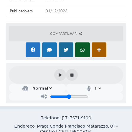
Galeria de Vídeos
Publicado em
01/12/2023
Projetos
Links
COMPARTILHAR
Telefones Úteis
A Prefeitura
Enquete
Jornal
Agenda
SIC
Diário Oficial
Telefone: (17) 3531-9100
Contato
Endereço: Praça Conde Francisco Matarazzo, 01 -
Editais
Centro | CEP: 15800-031