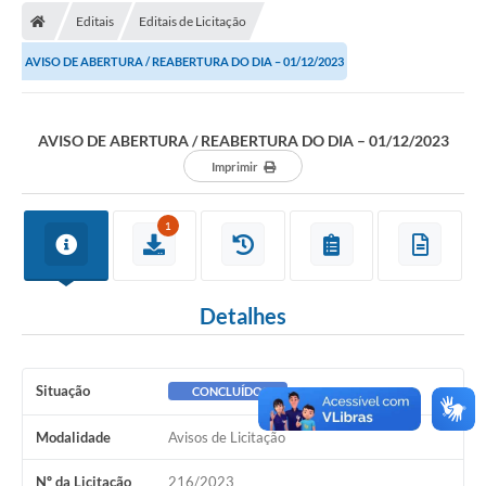
Editais
Editais de Licitação
Licitações / PCA
AVISO DE ABERTURA / REABERTURA DO DIA – 01/12/2023
Concessão Pública
Transparência
AVISO DE ABERTURA / REABERTURA DO DIA – 01/12/2023
Legislação
Imprimir
Contratos
1
Galeria de Fotos
Ouvidoria
Detalhes
Arquivos para Download
Carta de Serviços
Situação
CONCLUÍDO
Notícias
Modalidade
Avisos de Licitação
Obras
Nº da Licitação
216/2023