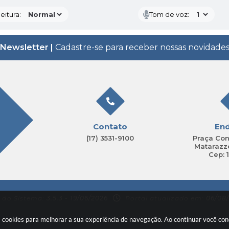
eitura:
Tom de voz:
Newsletter |
Cadastre-se para receber nossas novidade
Contato
En
(17) 3531-9100
Praça Con
Matarazzo
Cep: 
 do Sistema:
3.5.3 - 19/06/2026
Portal atualizado em:
06/08/
sa cookies para melhorar a sua experiência de navegação. Ao continuar você c