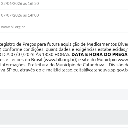
22/06/2026 às 16h30
07/07/2026 às 14h00
www.bll.org.br
Registro de Preços para futura aquisição de Medicamentos Dive
, conforme condições, quantidades e exigências estabelecidas n
 DIA 07/07/2026 ÀS 13:30 HORAS.
DATA E HORA DO PREG
s e Leilões do Brasil (
www.bll.org.br
); e site do Município
www.
. Informações: Prefeitura do Município de Catanduva – Divisão de
a-SP ou, através do e-mail:
licitacao.edital@catanduva.sp.gov.b
 MÍDIAS