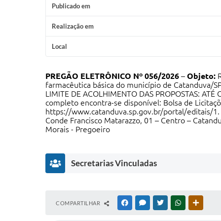
Publicado em
Realização em
Local
PREGÃO ELETRÔNICO Nº 056/2026
–
Objeto:
farmacêutica básica do município de Catanduva/SP
LIMITE DE ACOLHIMENTO DAS PROPOSTAS: ATÉ O
completo encontra-se disponível: Bolsa de Licitaçõe
https://www.catanduva.sp.gov.br/portal/editais/1
Conde Francisco Matarazzo, 01 – Centro – Catanduv
Morais - Pregoeiro
Secretarias Vinculadas
S
COMPARTILHAR
FACEBOOK
MESSENGER
TWITTER
WHATSAPP
OUTRAS
a
ú