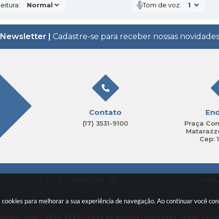
eitura:
Tom de voz:
Newsletter |
Cadastre-se para receber nossas novidade
Contato
En
(17) 3531-9100
Praça Con
Matarazzo
Cep: 
o do Sistema:
3.5.3 - 19/06/2026
Portal atualizado em:
07/08/
sa cookies para melhorar a sua experiência de navegação. Ao continuar você c
yright Instar - 2006-2026. Todos os direitos reservados -
Instar Tecn