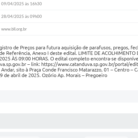
09/04/2025 às 16h30
28/04/2025 às 09h00
www.bll.org.br
istro de Preços para futura aquisição de parafusos, pregos, fe
o de Referência, Anexo I deste edital. LIMITE DE ACOLHIMENT
2025 ÀS 09:00 HORAS. O edital completo encontra-se disponível:
a.sp.gov.br
– link:
https://www.catanduva.sp.gov.br/portal/edit
 Andar, sito à Praça Conde Francisco Matarazzo, 01 – Centro – C
9 de abril de 2025. Ozório Ap. Morais – Pregoeiro
 MÍDIAS