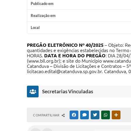
Publicado em
Realização em
Local
PREGÃO ELETRÔNICO Nº 40/2025
– Objeto: Reg
quantidades e exigências estabelecidas no Term
HORAS.
DATA E HORA DO PREGÃO
: DIA 28/04/
(
www.bll.org.br
); e site do Município
www.catanduv
Catanduva – Divisão de Licitações e Contratos – 5º
licitacao.edital@catanduva.sp.gov.br
. Catanduva, 0
Secretarias Vinculadas
O
COMPARTILHAR
FACEBOOK
MESSENGER
TWITTER
WHATSAPP
OUTRAS
b
r
a