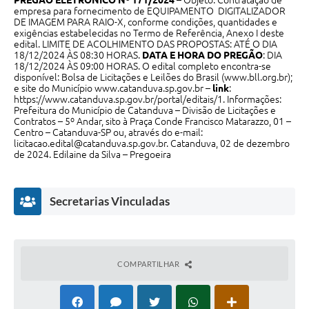
PREGÃO ELETRÔNICO Nº 171/2024
– Objeto: Contratação de
empresa para fornecimento de EQUIPAMENTO DIGITALIZADOR
DE IMAGEM PARA RAIO-X, conforme condições, quantidades e
exigências estabelecidas no Termo de Referência, Anexo I deste
edital. LIMITE DE ACOLHIMENTO DAS PROPOSTAS: ATÉ O DIA
18/12/2024 ÀS 08:30 HORAS.
DATA E HORA DO PREGÃO
: DIA
18/12/2024 ÀS 09:00 HORAS. O edital completo encontra-se
disponível: Bolsa de Licitações e Leilões do Brasil (
www.bll.org.br
);
e site do Município
www.catanduva.sp.gov.br
–
link
:
https://www.catanduva.sp.gov.br/portal/editais/1
. Informações:
Prefeitura do Município de Catanduva – Divisão de Licitações e
Contratos – 5º Andar, sito à Praça Conde Francisco Matarazzo, 01 –
Centro – Catanduva-SP ou, através do e-mail:
licitacao.edital@catanduva.sp.gov.br
. Catanduva, 02 de dezembro
de 2024. Edilaine da Silva – Pregoeira
Secretarias Vinculadas
COMPARTILHAR