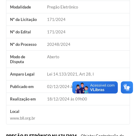
Galeria de Vídeos
Modalidade
Pregão Eletrônico
Projetos
Nº da Licitação
171/2024
Links
Nº do Edital
171/2024
Telefones Úteis
Nº do Processo
20248/2024
A Prefeitura
Modo de
Aberto
Disputa
Enquete
Amparo Legal
Lei 14.133/2021, Art 28, I
Jornal
Publicado em
02/12/2024 às 16h30
Agenda
Realização em
18/12/2024 às 09h00
SIC
Diário Oficial
Local
www.bll.org.br
Contato
Editais