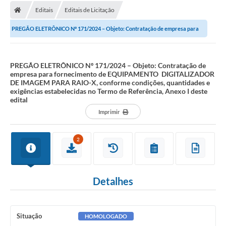
Editais
Editais de Licitação
Licitações / PCA
PREGÃO ELETRÔNICO Nº 171/2024 – Objeto: Contratação de empresa para
Concessão Pública
fornecimento de EQUIPAMENTO ...
Transparência
PREGÃO ELETRÔNICO Nº 171/2024 – Objeto: Contratação de
empresa para fornecimento de EQUIPAMENTO DIGITALIZADOR
Legislação
DE IMAGEM PARA RAIO-X, conforme condições, quantidades e
exigências estabelecidas no Termo de Referência, Anexo I deste
Contratos
edital
Imprimir
Galeria de Fotos
Ouvidoria
2
Arquivos para Download
Carta de Serviços
Detalhes
Notícias
Obras
Situação
HOMOLOGADO