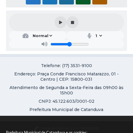
Saú
de
Adri
ano
Césa
r de
Araú
Telefone: (17) 3531-9100
jo
Endereço: Praça Conde Francisco Matarazzo, 01 -
Centro | CEP: 15800-031
Atendimento de Segunda a Sexta-Feira das 09h00 às
15h00
CNPJ: 45.122.603/0001-02
Prefeitura Municipal de Catanduva
Versão do Sistema:
3.5.3 - 19/06/2026
Prefeitura Municipal de Catanduva e os cookies: