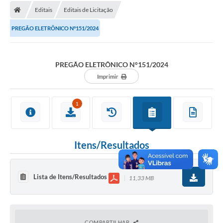
Editais
Editais de Licitação
Licitações / PCA
PREGÃO ELETRÔNICO N°151/2024
Concessão Pública
Transparência
PREGÃO ELETRÔNICO N°151/2024
Legislação
Imprimir
Contratos
1
Galeria de Fotos
Ouvidoria
Itens/Resultados
Arquivos para Download
Carta de Serviços
Lista de Itens/Resultados
11,33 MB
Notícias
Obras
COMPARTILHAR