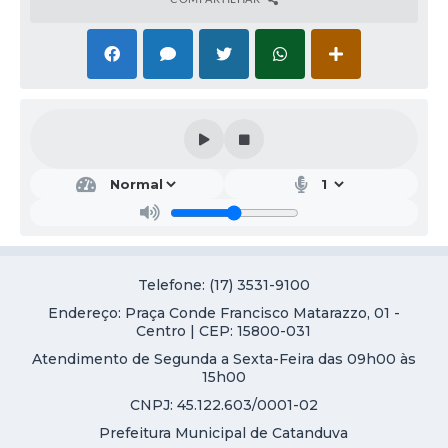
Galeria de Vídeos
Projetos
Links
Telefones Úteis
A Prefeitura
Enquete
Jornal
Telefone: (17) 3531-9100
Agenda
Endereço: Praça Conde Francisco Matarazzo, 01 -
SIC
Centro | CEP: 15800-031
Atendimento de Segunda a Sexta-Feira das 09h00 às
Diário Oficial
15h00
CNPJ: 45.122.603/0001-02
Contato
Prefeitura Municipal de Catanduva
Editais