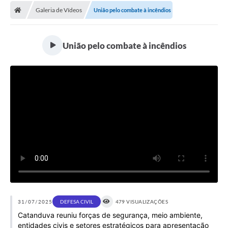
Galeria de Vídeos
União pelo combate à incêndios
Licitações / PCA
Concessão Pública
União pelo combate à incêndios
Transparência
Legislação
Contratos
Galeria de Fotos
Ouvidoria
Arquivos para Download
Carta de Serviços
Notícias
31/07/2025
DEFESA CIVIL
479 VISUALIZAÇÕES
Catanduva reuniu forças de segurança, meio ambiente,
Obras
entidades civis e setores estratégicos para apresentação