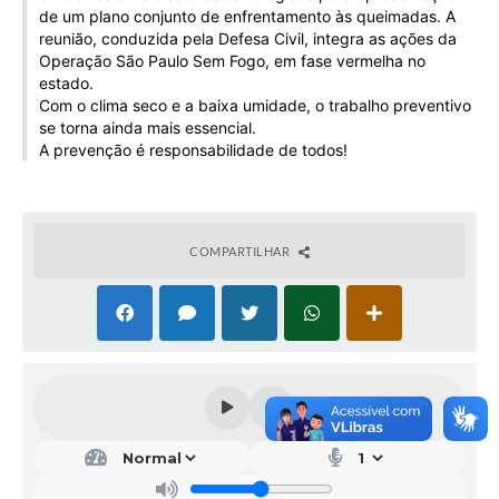
de um plano conjunto de enfrentamento às queimadas. A
Galeria de Vídeos
reunião, conduzida pela Defesa Civil, integra as ações da
Projetos
Operação São Paulo Sem Fogo, em fase vermelha no
estado.
Links
Com o clima seco e a baixa umidade, o trabalho preventivo
se torna ainda mais essencial.
Telefones Úteis
A prevenção é responsabilidade de todos!
A Prefeitura
Enquete
COMPARTILHAR
Jornal
Agenda
SIC
Diário Oficial
Contato
Editais