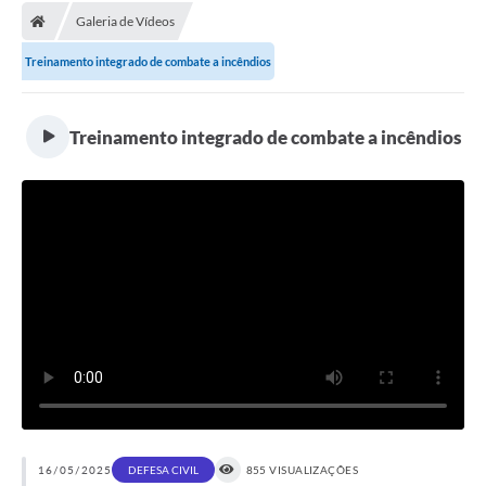
Galeria de Vídeos
Licitações / PCA
Treinamento integrado de combate a incêndios
Concessão Pública
Transparência
Treinamento integrado de combate a incêndios
Legislação
Contratos
Galeria de Fotos
Ouvidoria
Arquivos para Download
Carta de Serviços
Notícias
Obras
16/05/2025
DEFESA CIVIL
855 VISUALIZAÇÕES