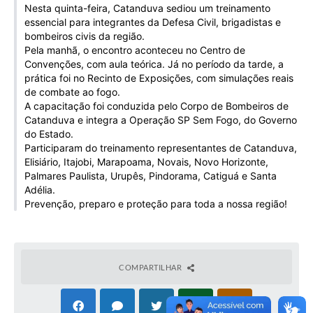
Nesta quinta-feira, Catanduva sediou um treinamento
Galeria de Vídeos
essencial para integrantes da Defesa Civil, brigadistas e
bombeiros civis da região.
Projetos
Pela manhã, o encontro aconteceu no Centro de
Convenções, com aula teórica. Já no período da tarde, a
Links
prática foi no Recinto de Exposições, com simulações reais
de combate ao fogo.
Telefones Úteis
A capacitação foi conduzida pelo Corpo de Bombeiros de
A Prefeitura
Catanduva e integra a Operação SP Sem Fogo, do Governo
do Estado.
Enquete
Participaram do treinamento representantes de Catanduva,
Elisiário, Itajobi, Marapoama, Novais, Novo Horizonte,
Jornal
Palmares Paulista, Urupês, Pindorama, Catiguá e Santa
Adélia.
Agenda
Prevenção, preparo e proteção para toda a nossa região!
SIC
Diário Oficial
COMPARTILHAR
Contato
Editais