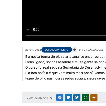
28/07/2025
DESENVOLVIMENTO
544 VISUALIZAÇÕES
E a nossa turma de pizza artesanal se encerrou com
Forno ligado, sonhos assando e muita gente saindo 
O curso foi realizado na Secretaria de Desenvolvi
E a boa notícia é que vem muito mais por aí! Vamos 
Fique de olho nas nossas redes sociais, inscreva-se
COMPARTILHAR
FACEBOOK
MESSENGER
TWITTER
WHATSAPP
OUTRAS