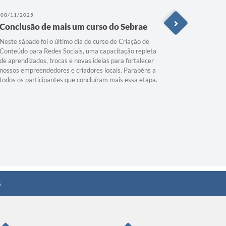
08/11/2025
22/10/202
Conclusão de mais um curso do Sebrae
Mãos na
Neste sábado foi o último dia do curso de Criação de
Depois das
Conteúdo para Redes Sociais, uma capacitação repleta
deram iníc
de aprendizados, trocas e novas ideias para fortalecer
preparo das
nossos empreendedores e criadores locais. Parabéns a
Senac, em 
todos os participantes que concluíram mais essa etapa.
meio da Se
Durante do
receitas di
segredos d
transforma
s