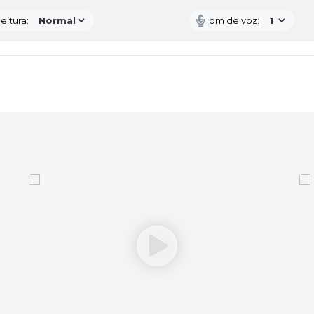
eitura:
Tom de voz: