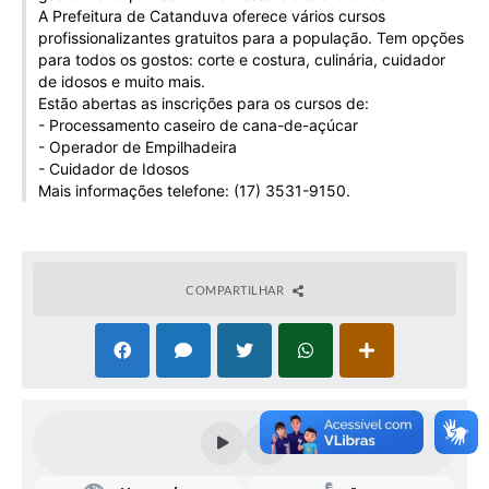
A Prefeitura de Catanduva oferece vários cursos
Galeria de Vídeos
profissionalizantes gratuitos para a população. Tem opções
Projetos
para todos os gostos: corte e costura, culinária, cuidador
de idosos e muito mais.
Links
Estão abertas as inscrições para os cursos de:
- Processamento caseiro de cana-de-açúcar
Telefones Úteis
- Operador de Empilhadeira
- Cuidador de Idosos
A Prefeitura
Mais informações telefone: (17) 3531-9150.
Enquete
Jornal
COMPARTILHAR
Agenda
SIC
Diário Oficial
Contato
Editais