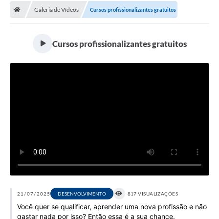
Galeria de Vídeos
Cursos profissionalizantes gratuitos
Licitações / PCA
Concessão Pública
Cursos profissionalizantes gratuitos
Transparência
Legislação
Contratos
Galeria de Fotos
Ouvidoria
Arquivos para Download
Carta de Serviços
Notícias
21/07/2025
DESENVOLVIMENTO
817 VISUALIZAÇÕES
Você quer se qualificar, aprender uma nova profissão e não
Obras
gastar nada por isso? Então essa é a sua chance.