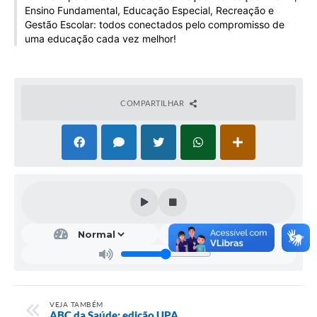
Ensino Fundamental, Educação Especial, Recreação e
Galeria de Vídeos
Gestão Escolar: todos conectados pelo compromisso de
Projetos
uma educação cada vez melhor!
Links
Telefones Úteis
COMPARTILHAR
A Prefeitura
Enquete
Jornal
Agenda
SIC
Diário Oficial
Contato
VEJA TAMBÉM
ABC da Saúde: edição UPA
Editais