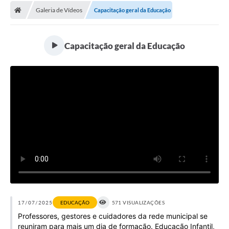
Galeria de Vídeos
Capacitação geral da Educação
Licitações / PCA
Concessão Pública
Capacitação geral da Educação
Transparência
Legislação
Contratos
Galeria de Fotos
Ouvidoria
Arquivos para Download
Carta de Serviços
Notícias
17/07/2025
EDUCAÇÃO
571 VISUALIZAÇÕES
Professores, gestores e cuidadores da rede municipal se
Obras
reuniram para mais um dia de formação. Educação Infantil,