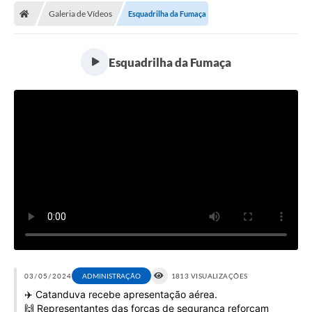
Galeria de Vídeos
Esquadrilha da Fumaça
Licitações / PCA
Concessão Pública
Esquadrilha da Fumaça
Transparência
Legislação
Contratos
Galeria de Fotos
Ouvidoria
Arquivos para Download
Carta de Serviços
Notícias
03/05/2024
ADMINISTRAÇÃO
1813 VISUALIZAÇÕES
✈️ Catanduva recebe apresentação aérea.
Obras
🙌 Representantes das forças de segurança reforçam