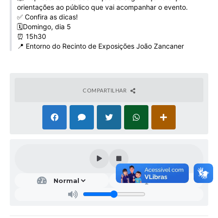
orientações ao público que vai acompanhar o evento.
Galeria de Vídeos
✅ Confira as dicas!
Projetos
🗓️Domingo, dia 5
⏰ 15h30
Links
📍 Entorno do Recinto de Exposições João Zancaner
Telefones Úteis
A Prefeitura
COMPARTILHAR
Enquete
Jornal
Agenda
SIC
Diário Oficial
Contato
Editais