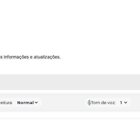
is informações e atualizações.
 MÍDIAS
eitura:
Tom de voz: