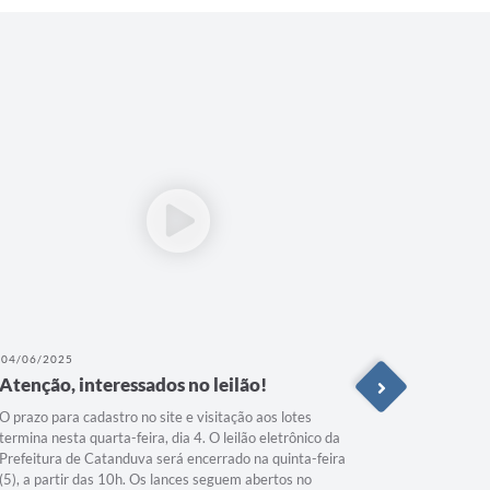
04/06/2025
27/02/202
Atenção, interessados no leilão!
Posse do
O prazo para cadastro no site e visitação aos lotes
Na manhã d
termina nesta quarta-feira, dia 4. O leilão eletrônico da
efetivos a
Prefeitura de Catanduva será encerrado na quinta-feira
concursos
(5), a partir das 10h. Os lances seguem abertos no
diversas se