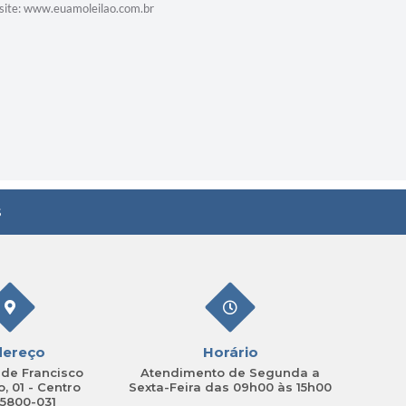
site: www.euamoleilao.com.br
março. 🚀 
seja de mu
as vagas r
março.
#Prefeitu
a #Serviço
s
dereço
Horário
de Francisco
Atendimento de Segunda a
, 01 - Centro
Sexta-Feira das 09h00 às 15h00
15800-031