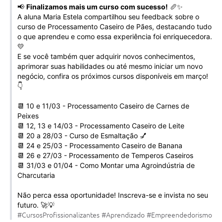
📢
Finalizamos mais um curso com sucesso!
🥖✨
Galeria de Vídeos
A aluna Maria Estela compartilhou seu feedback sobre o
curso de Processamento Caseiro de Pães, destacando tudo
Projetos
o que aprendeu e como essa experiência foi enriquecedora.
Links
💛
E se você também quer adquirir novos conhecimentos,
Telefones Úteis
aprimorar suas habilidades ou até mesmo iniciar um novo
negócio, confira os próximos cursos disponíveis em março!
A Prefeitura
👇
Enquete
📆 10 e 11/03 - Processamento Caseiro de Carnes de
Peixes
Jornal
📆 12, 13 e 14/03 - Processamento Caseiro de Leite
📆 20 a 28/03 - Curso de Esmaltação 💅
Agenda
📆 24 e 25/03 - Processamento Caseiro de Banana
📆 26 e 27/03 - Processamento de Temperos Caseiros
SIC
📆 31/03 e 01/04 - Como Montar uma Agroindústria de
Charcutaria
Diário Oficial
Não perca essa oportunidade! Inscreva-se e invista no seu
Contato
futuro. 🚀💡
#CursosProfissionalizantes
#Aprendizado
#Empreendedorismo
Editais