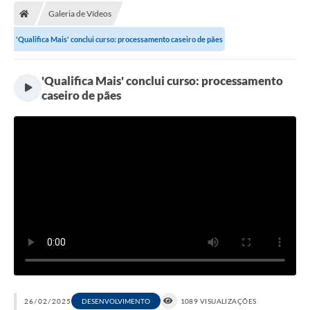
Galeria de Vídeos
Licitações / PCA
'Qualifica Mais' conclui curso: processamento caseiro de pães
Concessão Pública
Transparência
'Qualifica Mais' conclui curso: processamento
caseiro de pães
Legislação
Contratos
Galeria de Fotos
Ouvidoria
Arquivos para Download
Carta de Serviços
Notícias
Obras
26/02/2025
DESENVOLVIMENTO
1089 VISUALIZAÇÕES